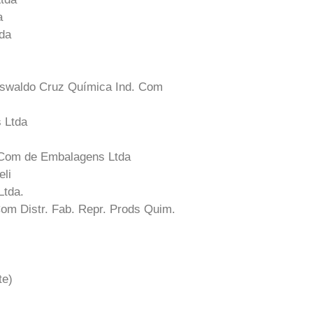
a
tda
swaldo Cruz Química Ind. Com
 Ltda
 Com de Embalagens Ltda
eli
Ltda.
om Distr. Fab. Repr. Prods Quim.
te)