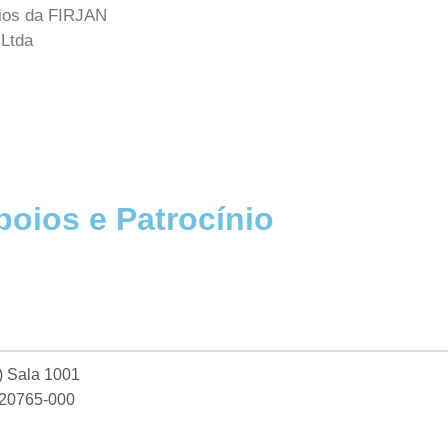
cios da FIRJAN
 Ltda
poios e Patrocínio
2) Sala 1001
P:20765-000