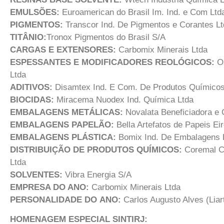
EMULSÕES:
Euroamerican do Brasil Im. Ind. e Com Ltd
PIGMENTOS:
Transcor Ind. De Pigmentos e Corantes L
TITÂNIO:
Tronox Pigmentos do Brasil S/A
CARGAS E EXTENSORES:
Carbomix Minerais Ltda
ESPESSANTES E MODIFICADORES REOLÓGICOS:
O
Ltda
ADITIVOS:
Disamtex Ind. E Com. De Produtos Químicos
BIOCIDAS:
Miracema Nuodex Ind. Química Ltda
EMBALAGENS
METÁLICAS:
Novalata Beneficiadora e
EMBALAGENS PAPELÃO
:
Bella Artefatos de Papeis Eir
EMBALAGENS PLÁSTICA
:
Bomix Ind. De Embalagens 
DISTRIBUIÇÃO DE
PRODUTOS QUÍMICOS:
Coremal C
Ltda
SOLVENTES:
Vibra Energia S/A
EMPRESA DO ANO:
Carbomix Minerais Ltda
PERSONALIDADE DO
ANO:
Carlos Augusto Alves (Liar
HOMENAGEM ESPECIAL SINTIRJ: