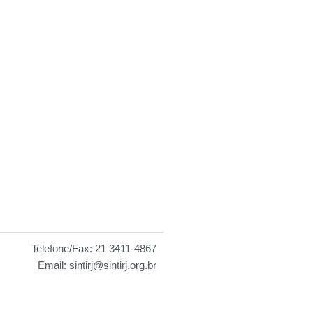
 as
Telefone/Fax: 21 3411-4867
Email: sintirj@sintirj.org.br