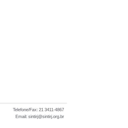
 as
Telefone/Fax: 21 3411-4867
Email: sintirj@sintirj.org.br