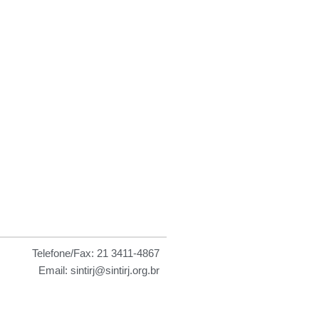
 as
Telefone/Fax: 21 3411-4867
Email: sintirj@sintirj.org.br