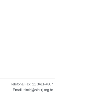
 as
Telefone/Fax: 21 3411-4867
Email: sintirj@sintirj.org.br