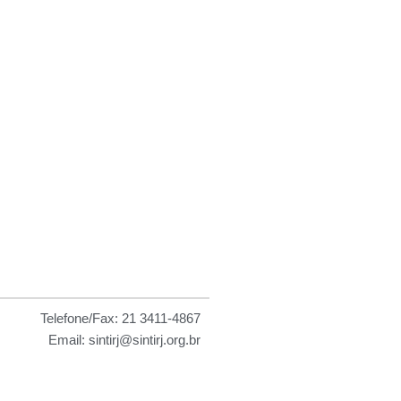
 as
Telefone/Fax: 21 3411-4867
Email: sintirj@sintirj.org.br