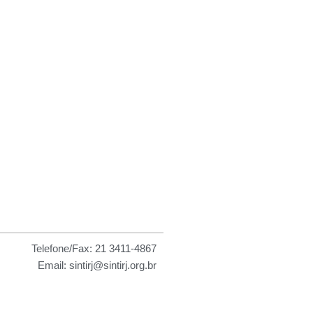
 as
Telefone/Fax: 21 3411-4867
Email: sintirj@sintirj.org.br