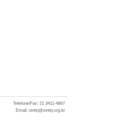
 as
Telefone/Fax: 21 3411-4867
Email: sintirj@sintirj.org.br