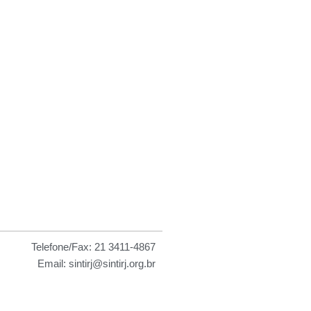
 as
Telefone/Fax: 21 3411-4867
Email: sintirj@sintirj.org.br