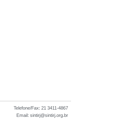
 as
Telefone/Fax: 21 3411-4867
Email: sintirj@sintirj.org.br